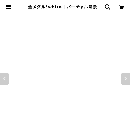
金メダル！white | バーチャル背景映
像ショップ「moovon」