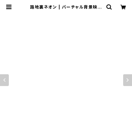
路地裏ネオン | バーチャル背景映像
ショップ「moovon」