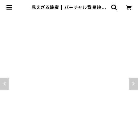
見えざる静寂 | バーチャル背景映像
ショップ「moovon」